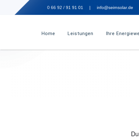
0 66 92 / 91 91 01
|
info@seimsolar.de
Home
Leistungen
Ihre Energiew
Du