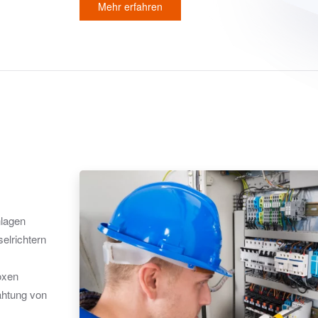
Mehr erfahren
nlagen
selrichtern
boxen
ahtung von