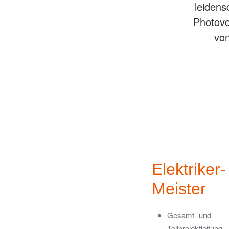
leidens
Photovo
von
Elektriker-
Meister
Gesamt- und
Teilprojektleitung